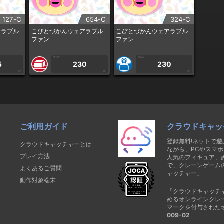
127-C
654-C
324-C
アラブル
こびとづかんウェアラブル
こびとづかんウェアラブル
ファン
ファン
1PLAY
1PLAY
5
230
230
CP
CP
CP
ご利用ガイド
クラウドキャッ
登録無料!ネットで
クラウドキャッチャーとは
ながら、PCやスマホ
プレイ方法
人気のフィギュア、
で、クレーンゲーム
よくあるご質問
ャッチャー」
動作対象端末
「クラウドキャッチ
めるオンラインクレ
マークを付与された
009-02