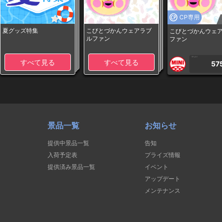
CP専用
夏グッズ特集
こびとづかんウェアラブ
こびとづかんウェ
ルファン
ファン
1PLAY
すべて見る
すべて見る
57
景品一覧
お知らせ
提供中景品一覧
告知
入荷予定表
プライズ情報
提供済み景品一覧
イベント
アップデート
メンテナンス