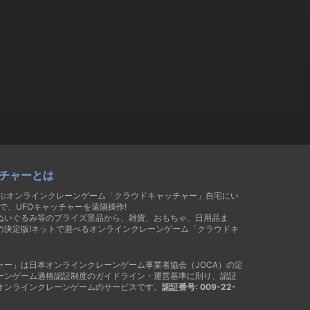
チャーとは
遊ぶオンラインクレーンゲーム「クラウドキャッチャー」自宅にい
で、UFOキャッチャーを遠隔操作!
ぬいぐるみ等のプライズ景品から、雑貨、おもちゃ、日用品ま
の決定版!ネットで遊べるオンラインクレーンゲーム「クラウドキ
ャー」は日本オンラインクレーンゲーム事業者協会（JOCA）の定
ーンゲーム適格認証制度のガイドライン・運営基準に則り、認証
オンラインクレーンゲームのサービスです。
認証番号: 009-22-