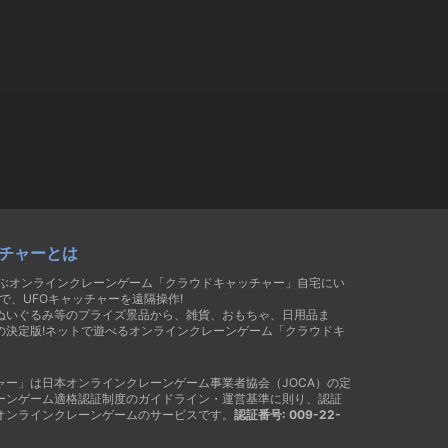
チャーとは
遊ぶオンラインクレーンゲーム「クラウドキャッチャー」自宅にい
で、UFOキャッチャーを遠隔操作!
ぬいぐるみ等のプライズ景品から、雑貨、おもちゃ、日用品ま
の決定版!ネットで遊べるオンラインクレーンゲーム「クラウドキ
ャー」は日本オンラインクレーンゲーム事業者協会（JOCA）の定
ーンゲーム適格認証制度のガイドライン・運営基準に則り、認証
オンラインクレーンゲームのサービスです。
認証番号: 009-22-