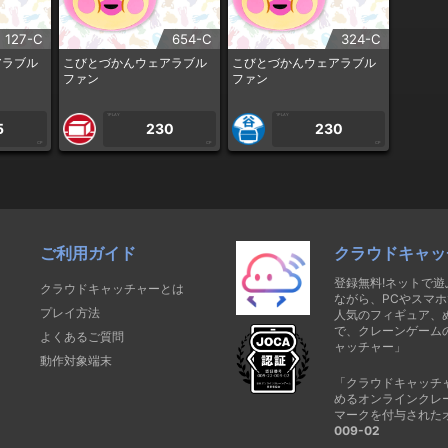
127-C
654-C
324-C
アラブル
こびとづかんウェアラブル
こびとづかんウェアラブル
ファン
ファン
1PLAY
1PLAY
5
230
230
CP
CP
CP
ご利用ガイド
クラウドキャッ
登録無料!ネットで
クラウドキャッチャーとは
ながら、PCやスマホ
プレイ方法
人気のフィギュア、
で、クレーンゲーム
よくあるご質問
ャッチャー」
動作対象端末
「クラウドキャッチ
めるオンラインクレ
マークを付与された
009-02