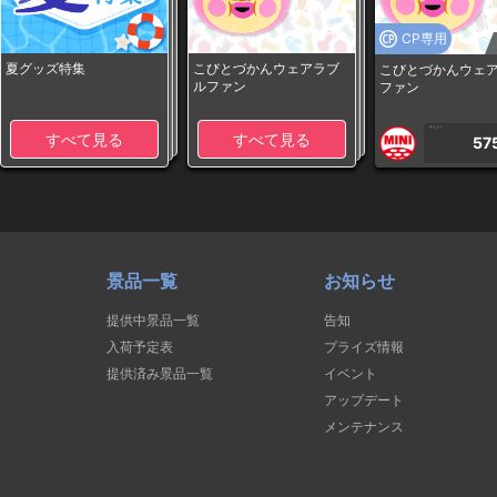
CP専用
夏グッズ特集
こびとづかんウェアラブ
こびとづかんウェ
ルファン
ファン
1PLAY
すべて見る
すべて見る
57
景品一覧
お知らせ
提供中景品一覧
告知
入荷予定表
プライズ情報
提供済み景品一覧
イベント
アップデート
メンテナンス