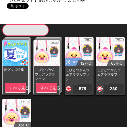
現在提供している景品一覧
CP専用
127-C
654-C
夏グッズ特集
こびとづかん
こびとづかんウ
こびとづかんウ
ウェアラブル
ェアラブルファ
ェアラブルファ
ファン
ン
ン
1PLAY
1PLAY
すべて見る
すべて見る
575
230
CP
CP
324-C