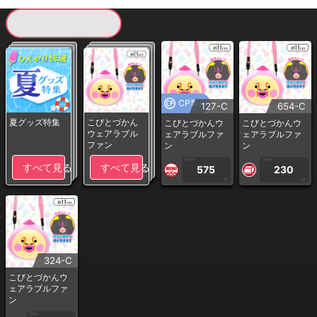
現在提供している景品一覧
CP専用
127-C
654-C
夏グッズ特集
こびとづかん
こびとづかんウ
こびとづかんウ
ウェアラブル
ェアラブルファ
ェアラブルファ
ファン
ン
ン
1PLAY
1PLAY
すべて見る
すべて見る
575
230
CP
CP
324-C
こびとづかんウ
ェアラブルファ
ン
1PLAY