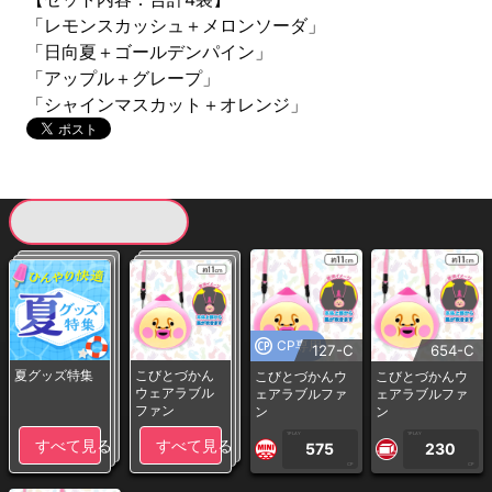
「レモンスカッシュ＋メロンソーダ」
「日向夏＋ゴールデンパイン」
「アップル＋グレープ」
「シャインマスカット＋オレンジ」
現在提供している景品一覧
CP専用
127-C
654-C
夏グッズ特集
こびとづかん
こびとづかんウ
こびとづかんウ
ウェアラブル
ェアラブルファ
ェアラブルファ
ファン
ン
ン
1PLAY
1PLAY
すべて見る
すべて見る
575
230
CP
CP