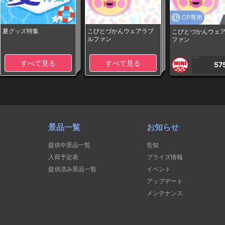
CP専用
夏グッズ特集
こびとづかんウェアラブ
こびとづかんウェ
ルファン
ファン
1PLAY
すべて見る
すべて見る
57
景品一覧
お知らせ
提供中景品一覧
告知
入荷予定表
プライズ情報
提供済み景品一覧
イベント
アップデート
メンテナンス