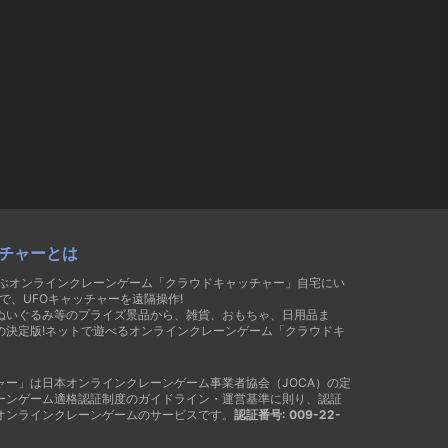
チャーとは
遊ぶオンラインクレーンゲーム「クラウドキャッチャー」自宅にい
で、UFOキャッチャーを遠隔操作!
ぬいぐるみ等のプライズ景品から、雑貨、おもちゃ、日用品ま
の決定版!ネットで遊べるオンラインクレーンゲーム「クラウドキ
ャー」は日本オンラインクレーンゲーム事業者協会（JOCA）の定
ーンゲーム適格認証制度のガイドライン・運営基準に則り、認証
オンラインクレーンゲームのサービスです。
認証番号: 009-22-