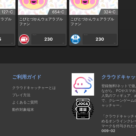
127-C
654-C
324-C
アラブル
こびとづかんウェアラブル
こびとづかんウェアラブル
ファン
ファン
1PLAY
1PLAY
5
230
230
CP
CP
CP
ご利用ガイド
クラウドキャッ
登録無料!ネットで
クラウドキャッチャーとは
ながら、PCやスマホ
プレイ方法
人気のフィギュア、
で、クレーンゲーム
よくあるご質問
ャッチャー」
動作対象端末
「クラウドキャッチ
めるオンラインクレ
マークを付与された
009-02