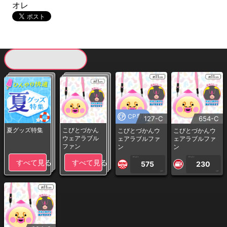
オレ
現在提供している景品一覧
CP専用
127-C
654-C
夏グッズ特集
こびとづかん
こびとづかんウ
こびとづかんウ
ウェアラブル
ェアラブルファ
ェアラブルファ
ファン
ン
ン
1PLAY
1PLAY
すべて見る
すべて見る
575
230
CP
CP