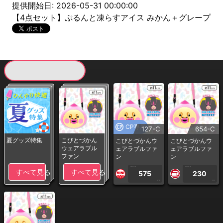
提供開始日: 2026-05-31 00:00:00
【4点セット】ぷるんと凍らすアイス みかん＋グレープ
現在提供している景品一覧
CP専用
127-C
654-C
夏グッズ特集
こびとづかん
こびとづかんウ
こびとづかんウ
ウェアラブル
ェアラブルファ
ェアラブルファ
ファン
ン
ン
1PLAY
1PLAY
すべて見る
すべて見る
575
230
CP
CP