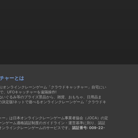
チャーとは
遊ぶオンラインクレーンゲーム「クラウドキャッチャー」自宅にい
で、UFOキャッチャーを遠隔操作!
ぬいぐるみ等のプライズ景品から、雑貨、おもちゃ、日用品ま
の決定版!ネットで遊べるオンラインクレーンゲーム「クラウドキ
ャー」は日本オンラインクレーンゲーム事業者協会（JOCA）の定
ーンゲーム適格認証制度のガイドライン・運営基準に則り、認証
オンラインクレーンゲームのサービスです。
認証番号: 009-22-