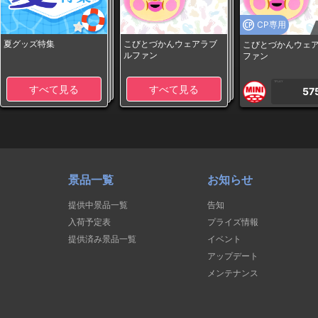
CP専用
夏グッズ特集
こびとづかんウェアラブ
こびとづかんウェ
ルファン
ファン
1PLAY
すべて見る
すべて見る
57
景品一覧
お知らせ
提供中景品一覧
告知
入荷予定表
プライズ情報
提供済み景品一覧
イベント
アップデート
メンテナンス