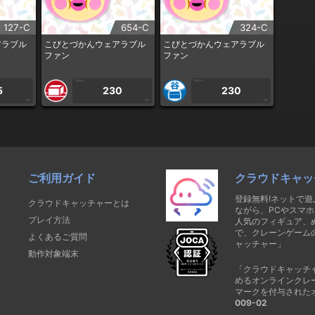
127-C
654-C
324-C
アラブル
こびとづかんウェアラブル
こびとづかんウェアラブル
ファン
ファン
1PLAY
1PLAY
5
230
230
CP
CP
CP
ご利用ガイド
クラウドキャッ
登録無料!ネットで
クラウドキャッチャーとは
ながら、PCやスマホ
プレイ方法
人気のフィギュア、
で、クレーンゲーム
よくあるご質問
ャッチャー」
動作対象端末
「クラウドキャッチ
めるオンラインクレ
マークを付与された
009-02