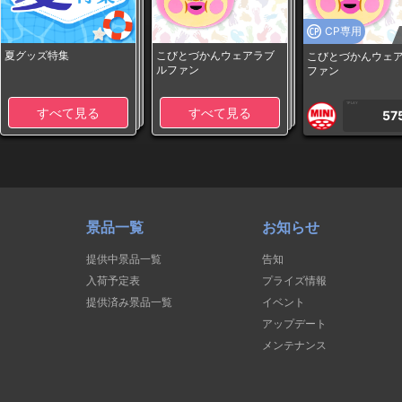
CP専用
夏グッズ特集
こびとづかんウェアラブ
こびとづかんウェ
ルファン
ファン
1PLAY
すべて見る
すべて見る
57
景品一覧
お知らせ
提供中景品一覧
告知
入荷予定表
プライズ情報
提供済み景品一覧
イベント
アップデート
メンテナンス