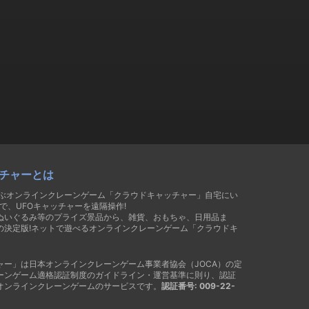
チャーとは
遊ぶオンラインクレーンゲーム「クラウドキャッチャー」自宅にい
で、UFOキャッチャーを遠隔操作!
ぬいぐるみ等のプライズ景品から、雑貨、おもちゃ、日用品ま
の決定版!ネットで遊べるオンラインクレーンゲーム「クラウドキ
ャー」は日本オンラインクレーンゲーム事業者協会（JOCA）の定
ーンゲーム適格認証制度のガイドライン・運営基準に則り、認証
オンラインクレーンゲームのサービスです。
認証番号: 009-22-