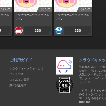
127-C
654-C
324-C
アラブル
こびとづかんウェアラブル
こびとづかんウェアラブル
ファン
ファン
1PLAY
1PLAY
5
230
230
CP
CP
CP
ご利用ガイド
クラウドキャッ
登録無料!ネットで
クラウドキャッチャーとは
ながら、PCやスマホ
プレイ方法
人気のフィギュア、
で、クレーンゲーム
よくあるご質問
ャッチャー」
動作対象端末
「クラウドキャッチ
めるオンラインクレ
マークを付与された
009-02