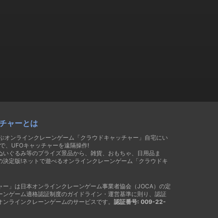
チャーとは
遊ぶオンラインクレーンゲーム「クラウドキャッチャー」自宅にい
で、UFOキャッチャーを遠隔操作!
ぬいぐるみ等のプライズ景品から、雑貨、おもちゃ、日用品ま
の決定版!ネットで遊べるオンラインクレーンゲーム「クラウドキ
ャー」は日本オンラインクレーンゲーム事業者協会（JOCA）の定
ーンゲーム適格認証制度のガイドライン・運営基準に則り、認証
オンラインクレーンゲームのサービスです。
認証番号: 009-22-