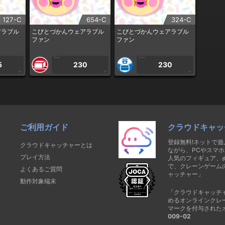
127-C
654-C
324-C
アラブル
こびとづかんウェアラブル
こびとづかんウェアラブル
ファン
ファン
1PLAY
1PLAY
5
230
230
CP
CP
CP
ご利用ガイド
クラウドキャッ
登録無料!ネットで
クラウドキャッチャーとは
ながら、PCやスマホ
プレイ方法
人気のフィギュア、
で、クレーンゲーム
よくあるご質問
ャッチャー」
動作対象端末
「クラウドキャッチ
めるオンラインクレ
マークを付与された
009-02