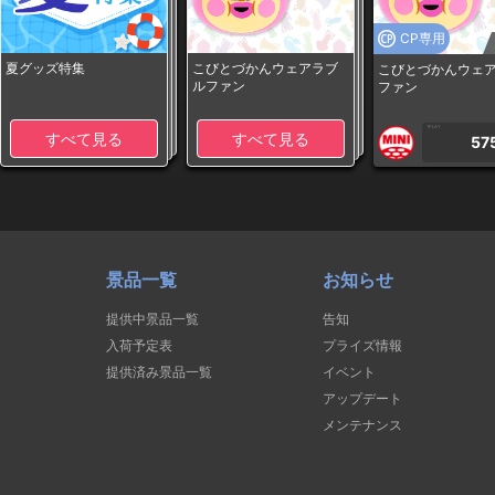
CP専用
夏グッズ特集
こびとづかんウェアラブ
こびとづかんウェ
ルファン
ファン
1PLAY
すべて見る
すべて見る
57
景品一覧
お知らせ
提供中景品一覧
告知
入荷予定表
プライズ情報
提供済み景品一覧
イベント
アップデート
メンテナンス