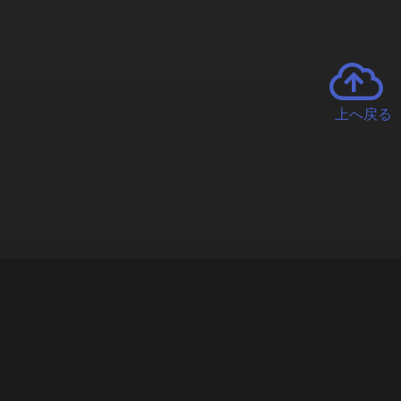
上へ戻る
チャーとは
遊ぶオンラインクレーンゲーム「クラウドキャッチャー」自宅にい
で、UFOキャッチャーを遠隔操作!