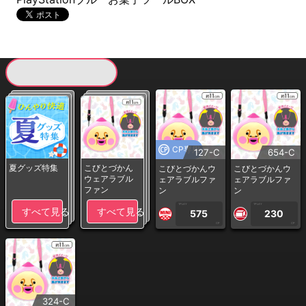
現在提供している景品一覧
CP専用
127-C
654-C
夏グッズ特集
こびとづかん
こびとづかんウ
こびとづかんウ
ウェアラブル
ェアラブルファ
ェアラブルファ
ファン
ン
ン
1PLAY
1PLAY
すべて見る
すべて見る
575
230
CP
CP
324-C