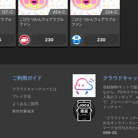
127-C
654-C
324-C
アラブル
こびとづかんウェアラブル
こびとづかんウェアラブル
ファン
ファン
1PLAY
1PLAY
5
230
230
CP
CP
CP
ご利用ガイド
クラウドキャッ
登録無料!ネットで
クラウドキャッチャーとは
ながら、PCやスマホ
プレイ方法
人気のフィギュア、
で、クレーンゲーム
よくあるご質問
ャッチャー」
動作対象端末
「クラウドキャッチ
めるオンラインクレ
マークを付与された
009-02