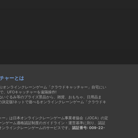
チャーとは
遊ぶオンラインクレーンゲーム「クラウドキャッチャー」自宅にい
で、UFOキャッチャーを遠隔操作!
ぬいぐるみ等のプライズ景品から、雑貨、おもちゃ、日用品ま
の決定版!ネットで遊べるオンラインクレーンゲーム「クラウドキ
ャー」は日本オンラインクレーンゲーム事業者協会（JOCA）の定
ーンゲーム適格認証制度のガイドライン・運営基準に則り、認証
オンラインクレーンゲームのサービスです。
認証番号: 009-22-