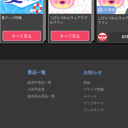
CP専用
夏グッズ特集
こびとづかんウェアラブ
こびとづかんウェ
ルファン
ファン
1PLAY
すべて見る
すべて見る
57
景品一覧
お知らせ
提供中景品一覧
告知
入荷予定表
プライズ情報
提供済み景品一覧
イベント
アップデート
メンテナンス