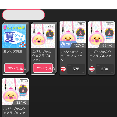
現在提供している景品一覧
CP専用
127-C
654-C
夏グッズ特集
こびとづかん
こびとづかんウ
こびとづかんウ
ウェアラブル
ェアラブルファ
ェアラブルファ
ファン
ン
ン
1PLAY
1PLAY
すべて見る
すべて見る
575
230
CP
CP
324-C
こびとづかんウ
ェアラブルファ
ン