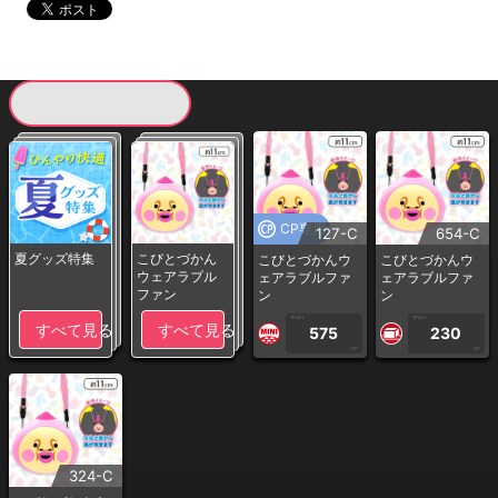
現在提供している景品一覧
CP専用
127-C
654-C
夏グッズ特集
こびとづかん
こびとづかんウ
こびとづかんウ
ウェアラブル
ェアラブルファ
ェアラブルファ
ファン
ン
ン
1PLAY
1PLAY
すべて見る
すべて見る
575
230
CP
CP
324-C