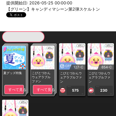
提供開始日: 2026-05-25 00:00:00
【グリーン】キャンディマシーン第2弾スケルトン
現在提供している景品一覧
CP専用
127-C
654-C
夏グッズ特集
こびとづかん
こびとづかんウ
こびとづかんウ
ウェアラブル
ェアラブルファ
ェアラブルファ
ファン
ン
ン
1PLAY
1PLAY
すべて見る
すべて見る
575
230
CP
CP