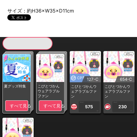
サイズ：約H36×W35×D11cm
現在提供している景品一覧
CP専用
127-C
654-C
夏グッズ特集
こびとづかん
こびとづかんウ
こびとづかんウ
ウェアラブル
ェアラブルファ
ェアラブルファ
ファン
ン
ン
1PLAY
1PLAY
すべて見る
すべて見る
575
230
CP
CP