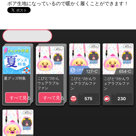
ボア生地になっているので暖かく履くことができます！
現在提供している景品一覧
CP専用
127-C
654-C
夏グッズ特集
こびとづかん
こびとづかんウ
こびとづかんウ
ウェアラブル
ェアラブルファ
ェアラブルファ
ファン
ン
ン
1PLAY
1PLAY
すべて見る
すべて見る
575
230
CP
CP