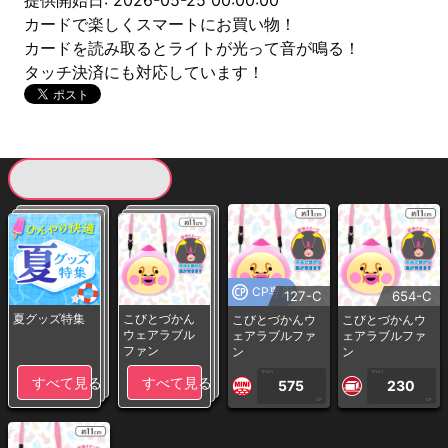
提供開始日: 2026-05-25 00:00:00
カードで楽しくスマートにお買い物！
カードを読み取るとライトが光って音が鳴る！
タッチ決済にも対応しています！
現在提供している景品一覧
CP専用
127-C
654-C
夏グッズ特集
こびとづかん
こびとづかんウ
こびとづかんウ
ウェアラブル
ェアラブルファ
ェアラブルファ
ファン
ン
ン
1PLAY
1PLAY
すべて見る
すべて見る
575
230
CP
CP