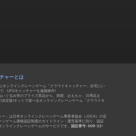
チャーとは
遊ぶオンラインクレーンゲーム「クラウドキャッチャー」自宅にい
で、UFOキャッチャーを遠隔操作!
ぬいぐるみ等のプライズ景品から、雑貨、おもちゃ、日用品ま
の決定版!ネットで遊べるオンラインクレーンゲーム「クラウドキ
ャー」は日本オンラインクレーンゲーム事業者協会（JOCA）の定
ーンゲーム適格認証制度のガイドライン・運営基準に則り、認証
オンラインクレーンゲームのサービスです。
認証番号: 009-22-