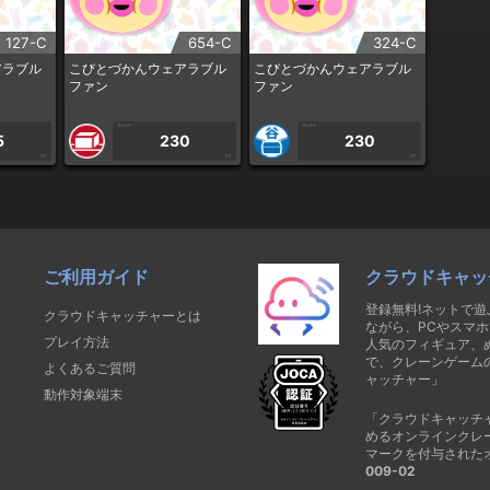
127-C
654-C
324-C
アラブル
こびとづかんウェアラブル
こびとづかんウェアラブル
ファン
ファン
1PLAY
1PLAY
5
230
230
CP
CP
CP
ご利用ガイド
クラウドキャッ
登録無料!ネットで
クラウドキャッチャーとは
ながら、PCやスマホ
プレイ方法
人気のフィギュア、
で、クレーンゲーム
よくあるご質問
ャッチャー」
動作対象端末
「クラウドキャッチ
めるオンラインクレ
マークを付与された
009-02