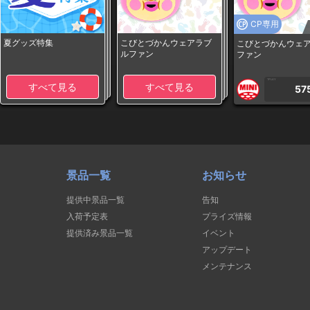
CP専用
夏グッズ特集
こびとづかんウェアラブ
こびとづかんウェ
ルファン
ファン
1PLAY
すべて見る
すべて見る
57
景品一覧
お知らせ
提供中景品一覧
告知
入荷予定表
プライズ情報
提供済み景品一覧
イベント
アップデート
メンテナンス