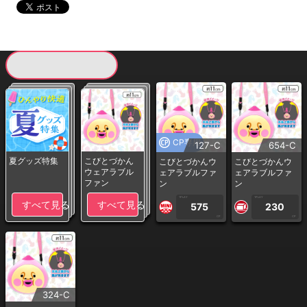
現在提供している景品一覧
CP専用
127-C
654-C
夏グッズ特集
こびとづかん
こびとづかんウ
こびとづかんウ
ウェアラブル
ェアラブルファ
ェアラブルファ
ファン
ン
ン
1PLAY
1PLAY
すべて見る
すべて見る
575
230
CP
CP
324-C