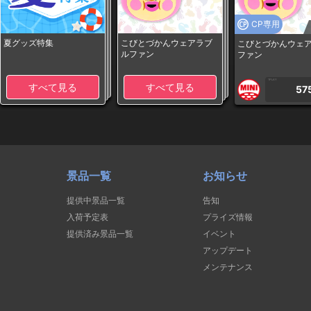
CP専用
夏グッズ特集
こびとづかんウェアラブ
こびとづかんウェ
ルファン
ファン
1PLAY
すべて見る
すべて見る
57
景品一覧
お知らせ
提供中景品一覧
告知
入荷予定表
プライズ情報
提供済み景品一覧
イベント
アップデート
メンテナンス