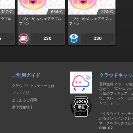
127-C
654-C
324-C
アラブル
こびとづかんウェアラブル
こびとづかんウェアラブル
ファン
ファン
1PLAY
1PLAY
5
230
230
CP
CP
CP
ご利用ガイド
クラウドキャッ
登録無料!ネットで
クラウドキャッチャーとは
ながら、PCやスマホ
プレイ方法
人気のフィギュア、
で、クレーンゲーム
よくあるご質問
ャッチャー」
動作対象端末
「クラウドキャッチ
めるオンラインクレ
マークを付与された
009-02