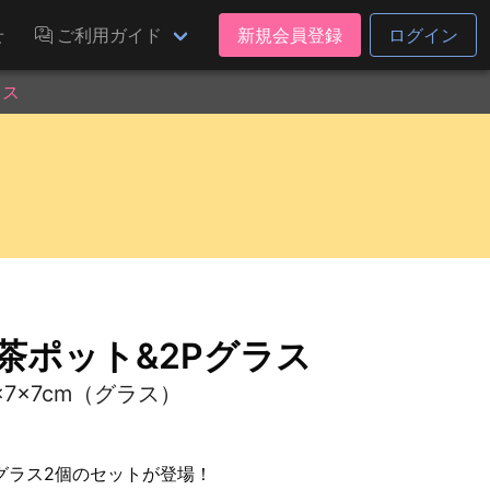
せ
ご利用ガイド
新規会員登録
ログイン
ラス
茶ポット&2Pグラス
5×7×7cm（グラス）
グラス2個のセットが登場！