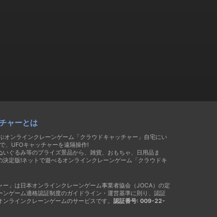
チャーとは
遊ぶオンラインクレーンゲーム「クラウドキャッチャー」自宅にい
で、UFOキャッチャーを遠隔操作!
ぬいぐるみ等のプライズ景品から、雑貨、おもちゃ、日用品ま
の決定版!ネットで遊べるオンラインクレーンゲーム「クラウドキ
ャー」は日本オンラインクレーンゲーム事業者協会（JOCA）の定
ーンゲーム適格認証制度のガイドライン・運営基準に則り、認証
オンラインクレーンゲームのサービスです。
認証番号: 009-22-