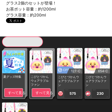
グラス2個のセットが登場！
お茶ポット容量：約1200ml
グラス容量：約200ml
現在提供している景品一覧
CP専用
127-C
654-C
夏グッズ特集
こびとづかん
こびとづかんウ
こびとづかんウ
ウェアラブル
ェアラブルファ
ェアラブルファ
ファン
ン
ン
1PLAY
1PLAY
すべて見る
すべて見る
575
230
CP
CP