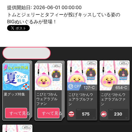
提供開始日: 2026-06-01 00:00:00
トムとジェリーとタフィーが投げキッスしている姿の
BIGぬいぐるみが登場！
現在提供している景品一覧
CP専用
127-C
654-C
夏グッズ特集
こびとづかん
こびとづかんウ
こびとづかんウ
ウェアラブル
ェアラブルファ
ェアラブルファ
ファン
ン
ン
1PLAY
1PLAY
すべて見る
すべて見る
575
230
CP
CP