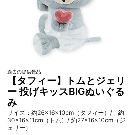
過去の提供景品
【タフィー】トムとジェリ
ー 投げキッスBIGぬいぐる
み
サイズ：約26×16×10cm（タフィー）/ 約
30×16×11cm（トム）/ 約27×16×10cm（ジ
ェリー）