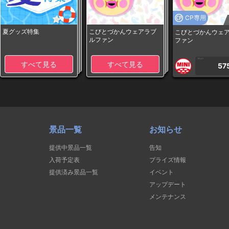
CP専用
夏グッズ特集
こびとづかんウェアラブ
こびとづかんウェ
ルファン
ファン
1PLAY
すべて見る
すべて見る
57
景品一覧
お知らせ
提供中景品一覧
告知
入荷予定表
プライズ情報
提供済み景品一覧
イベント
アップデート
メンテナンス