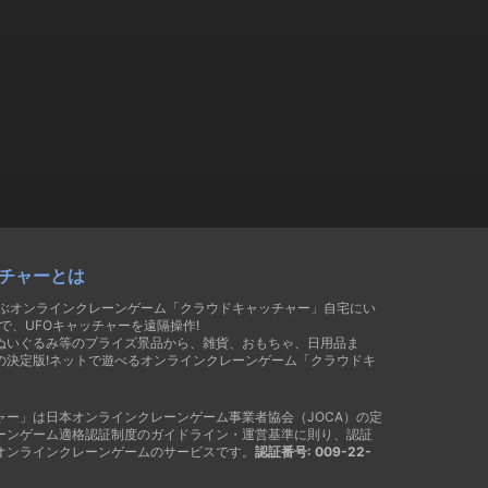
チャーとは
遊ぶオンラインクレーンゲーム「クラウドキャッチャー」自宅にい
で、UFOキャッチャーを遠隔操作!
ぬいぐるみ等のプライズ景品から、雑貨、おもちゃ、日用品ま
の決定版!ネットで遊べるオンラインクレーンゲーム「クラウドキ
ャー」は日本オンラインクレーンゲーム事業者協会（JOCA）の定
ーンゲーム適格認証制度のガイドライン・運営基準に則り、認証
オンラインクレーンゲームのサービスです。
認証番号: 009-22-