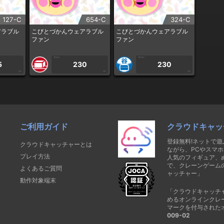
127-C
654-C
324-C
アラブル
こびとづかんウェアラブル
こびとづかんウェアラブル
ファン
ファン
1PLAY
1PLAY
5
230
230
CP
CP
CP
ご利用ガイド
クラウドキャッ
登録無料!ネットで
クラウドキャッチャーとは
ながら、PCやスマホ
プレイ方法
人気のフィギュア、
で、クレーンゲーム
よくあるご質問
ャッチャー」
動作対象端末
「クラウドキャッチ
めるオンラインクレ
マークを付与された
009-02