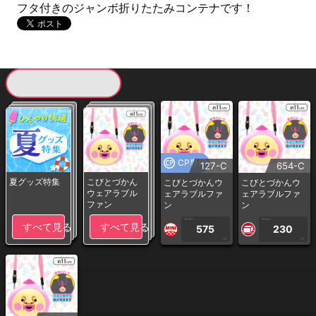
フタ付きのジャンボ折りたたみコンテナです！
現在提供している景品一覧
CP専用
127-C
654-C
夏グッズ特集
こびとづかん
こびとづかんウ
こびとづかんウ
ウェアラブル
ェアラブルファ
ェアラブルファ
ファン
ン
ン
1PLAY
1PLAY
すべて見る
すべて見る
575
230
CP
CP