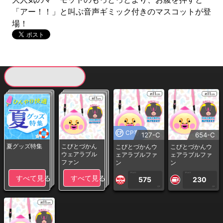
「アー！！」と叫ぶ音声ギミック付きのマスコットが登
場！
現在提供している景品一覧
CP専用
127-C
654-C
夏グッズ特集
こびとづかん
こびとづかんウ
こびとづかんウ
ウェアラブル
ェアラブルファ
ェアラブルファ
ファン
ン
ン
1PLAY
1PLAY
すべて見る
すべて見る
575
230
CP
CP