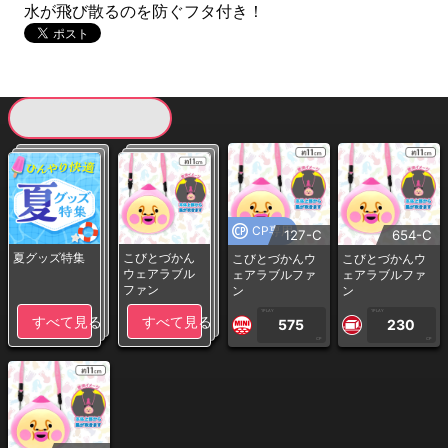
水が飛び散るのを防ぐフタ付き！
現在提供している景品一覧
CP専用
127-C
654-C
夏グッズ特集
こびとづかん
こびとづかんウ
こびとづかんウ
ウェアラブル
ェアラブルファ
ェアラブルファ
ファン
ン
ン
1PLAY
1PLAY
すべて見る
すべて見る
575
230
CP
CP