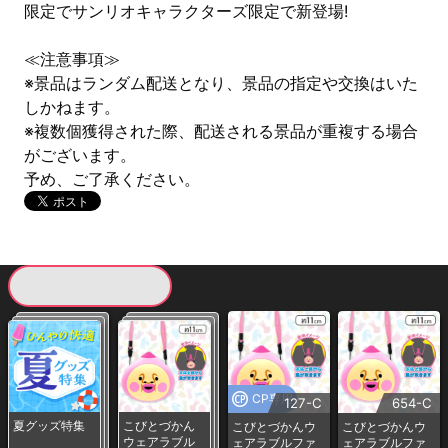
限定でサンリオキャラクターズ限定で新登場!
≪注意事項≫
※景品はランダム配送となり、景品の指定や交換はいた
しかねます。
※複数個獲得された際、配送される景品が重複する場合
がございます。
予め、ご了承ください。
現在提供している景品一覧
CP専用
127-C
654-C
夏グッズ特集
こびとづかん
こびとづかんウ
こびとづかんウ
ウェアラブル
ェアラブルファ
ェアラブルファ