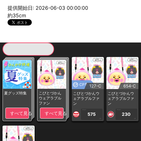
提供開始日: 2026-06-03 00:00:00
約35cm
現在提供している景品一覧
CP専用
127-C
654-C
夏グッズ特集
こびとづかん
こびとづかんウ
こびとづかんウ
ウェアラブル
ェアラブルファ
ェアラブルファ
ファン
ン
ン
1PLAY
1PLAY
すべて見る
すべて見る
575
230
CP
CP