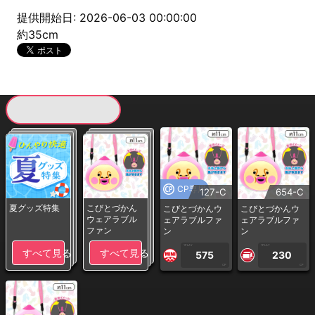
提供開始日: 2026-06-03 00:00:00
約35cm
現在提供している景品一覧
CP専用
127-C
654-C
夏グッズ特集
こびとづかん
こびとづかんウ
こびとづかんウ
ウェアラブル
ェアラブルファ
ェアラブルファ
ファン
ン
ン
1PLAY
1PLAY
すべて見る
すべて見る
575
230
CP
CP