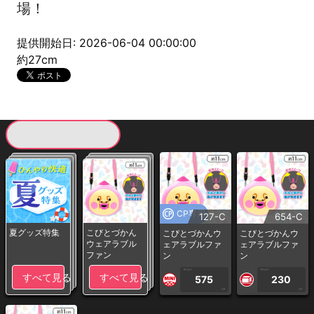
場！
提供開始日: 2026-06-04 00:00:00
約27cm
現在提供している景品一覧
CP専用
127-C
654-C
夏グッズ特集
こびとづかん
こびとづかんウ
こびとづかんウ
ウェアラブル
ェアラブルファ
ェアラブルファ
ファン
ン
ン
1PLAY
1PLAY
すべて見る
すべて見る
575
230
CP
CP