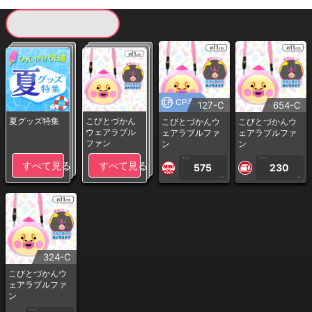
現在提供している景品一覧
CP専用
127-C
654-C
夏グッズ特集
こびとづかん
こびとづかんウ
こびとづかんウ
ウェアラブル
ェアラブルファ
ェアラブルファ
ファン
ン
ン
1PLAY
1PLAY
すべて見る
すべて見る
575
230
CP
CP
324-C
こびとづかんウ
ェアラブルファ
ン
1PLAY