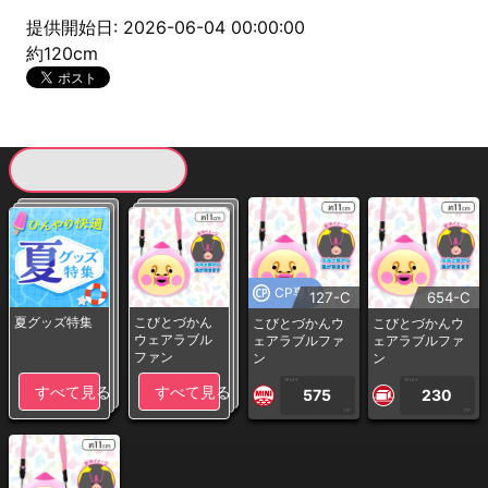
提供開始日: 2026-06-04 00:00:00
約120cm
現在提供している景品一覧
CP専用
127-C
654-C
夏グッズ特集
こびとづかん
こびとづかんウ
こびとづかんウ
ウェアラブル
ェアラブルファ
ェアラブルファ
ファン
ン
ン
1PLAY
1PLAY
すべて見る
すべて見る
575
230
CP
CP