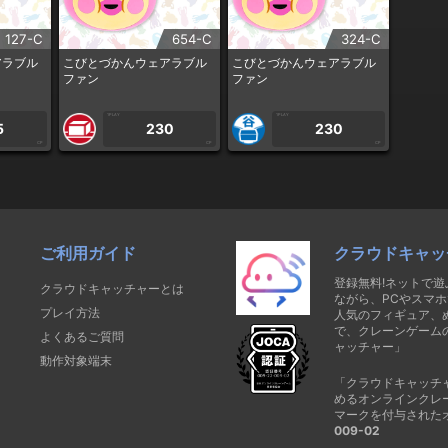
127-C
654-C
324-C
アラブル
こびとづかんウェアラブル
こびとづかんウェアラブル
ファン
ファン
1PLAY
1PLAY
5
230
230
CP
CP
CP
ご利用ガイド
クラウドキャッ
登録無料!ネットで
クラウドキャッチャーとは
ながら、PCやスマホ
プレイ方法
人気のフィギュア、
で、クレーンゲーム
よくあるご質問
ャッチャー」
動作対象端末
「クラウドキャッチ
めるオンラインクレ
マークを付与された
009-02