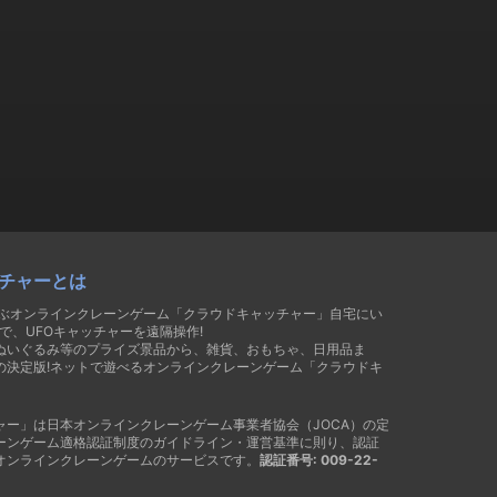
チャーとは
遊ぶオンラインクレーンゲーム「クラウドキャッチャー」自宅にい
で、UFOキャッチャーを遠隔操作!
ぬいぐるみ等のプライズ景品から、雑貨、おもちゃ、日用品ま
の決定版!ネットで遊べるオンラインクレーンゲーム「クラウドキ
ャー」は日本オンラインクレーンゲーム事業者協会（JOCA）の定
ーンゲーム適格認証制度のガイドライン・運営基準に則り、認証
オンラインクレーンゲームのサービスです。
認証番号: 009-22-