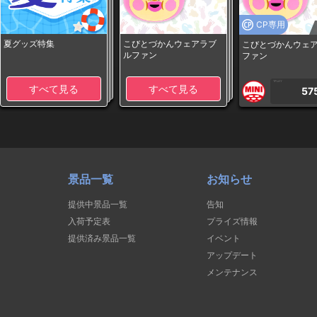
CP専用
夏グッズ特集
こびとづかんウェアラブ
こびとづかんウェ
ルファン
ファン
1PLAY
すべて見る
すべて見る
57
景品一覧
お知らせ
提供中景品一覧
告知
入荷予定表
プライズ情報
提供済み景品一覧
イベント
アップデート
メンテナンス