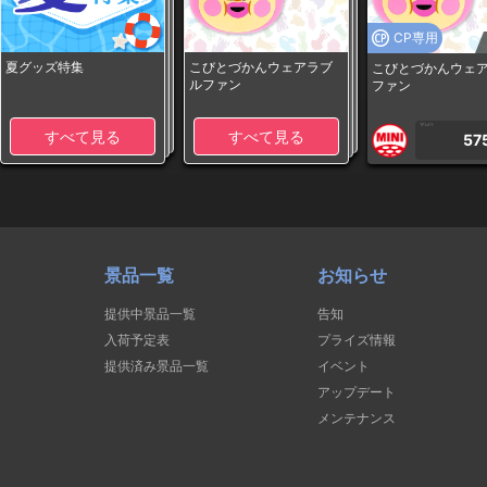
CP専用
夏グッズ特集
こびとづかんウェアラブ
こびとづかんウェ
ルファン
ファン
1PLAY
すべて見る
すべて見る
57
景品一覧
お知らせ
提供中景品一覧
告知
入荷予定表
プライズ情報
提供済み景品一覧
イベント
アップデート
メンテナンス