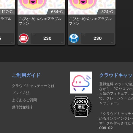
127-C
654-C
324-C
アラブル
こびとづかんウェアラブル
こびとづかんウェアラブル
ファン
ファン
1PLAY
1PLAY
5
230
230
CP
CP
CP
ご利用ガイド
クラウドキャッ
登録無料!ネットで
クラウドキャッチャーとは
ながら、PCやスマホ
プレイ方法
人気のフィギュア、
で、クレーンゲーム
よくあるご質問
ャッチャー」
動作対象端末
「クラウドキャッチ
めるオンラインクレ
マークを付与された
009-02