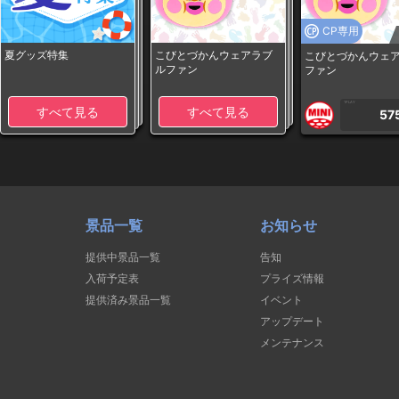
CP専用
夏グッズ特集
こびとづかんウェアラブ
こびとづかんウェ
ルファン
ファン
1PLAY
すべて見る
すべて見る
57
景品一覧
お知らせ
提供中景品一覧
告知
入荷予定表
プライズ情報
提供済み景品一覧
イベント
アップデート
メンテナンス