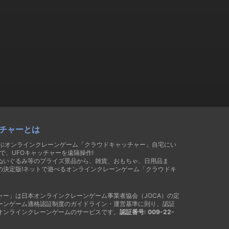
チャーとは
遊ぶオンラインクレーンゲーム「クラウドキャッチャー」自宅にい
で、UFOキャッチャーを遠隔操作!
ぬいぐるみ等のプライズ景品から、雑貨、おもちゃ、日用品ま
の決定版!ネットで遊べるオンラインクレーンゲーム「クラウドキ
ャー」は日本オンラインクレーンゲーム事業者協会（JOCA）の定
ーンゲーム適格認証制度のガイドライン・運営基準に則り、認証
オンラインクレーンゲームのサービスです。
認証番号: 009-22-