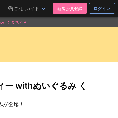
せ
ご利用ガイド
新規会員登録
ログイン
るみ くまちゃん
 withぬいぐるみ く
みが登場！