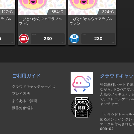
127-C
654-C
324-C
アラブル
こびとづかんウェアラブル
こびとづかんウェアラブル
ファン
ファン
1PLAY
1PLAY
5
230
230
CP
CP
CP
ご利用ガイド
クラウドキャッ
登録無料!ネットで
クラウドキャッチャーとは
ながら、PCやスマホ
プレイ方法
人気のフィギュア、
で、クレーンゲーム
よくあるご質問
ャッチャー」
動作対象端末
「クラウドキャッチ
めるオンラインクレ
マークを付与された
009-02