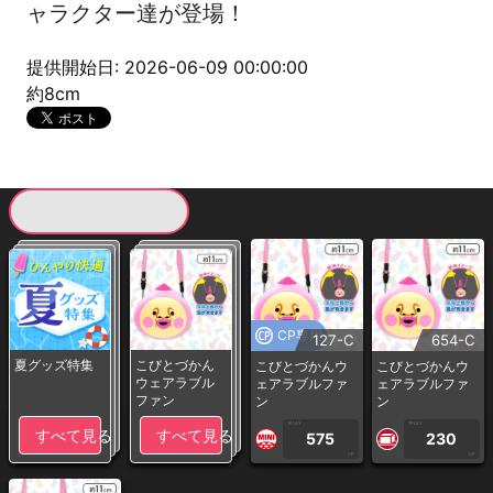
ャラクター達が登場！
提供開始日: 2026-06-09 00:00:00
約8cm
現在提供している景品一覧
CP専用
127-C
654-C
夏グッズ特集
こびとづかん
こびとづかんウ
こびとづかんウ
ウェアラブル
ェアラブルファ
ェアラブルファ
ファン
ン
ン
1PLAY
1PLAY
すべて見る
すべて見る
575
230
CP
CP