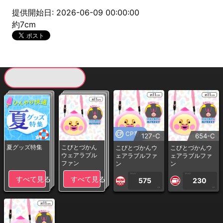
提供開始日: 2026-06-09 00:00:00
約7cm
現在提供している景品一覧
CP専用
127-C
654-C
夏グッズ特集
こびとづかん
こびとづかんウ
こびとづかんウ
ウェアラブル
ェアラブルファ
ェアラブルファ
ファン
ン
ン
1PLAY
1PLAY
すべて見る
すべて見る
575
230
CP
CP