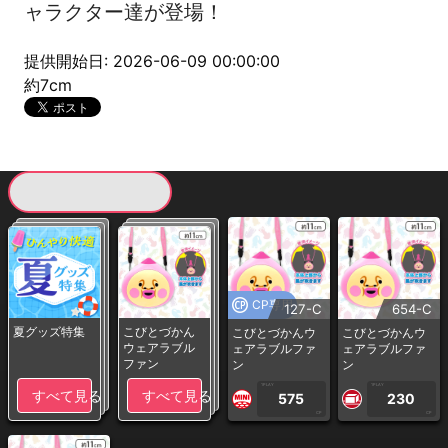
ャラクター達が登場！
提供開始日: 2026-06-09 00:00:00
約7cm
現在提供している景品一覧
CP専用
127-C
654-C
夏グッズ特集
こびとづかん
こびとづかんウ
こびとづかんウ
ウェアラブル
ェアラブルファ
ェアラブルファ
ファン
ン
ン
1PLAY
1PLAY
すべて見る
すべて見る
575
230
CP
CP