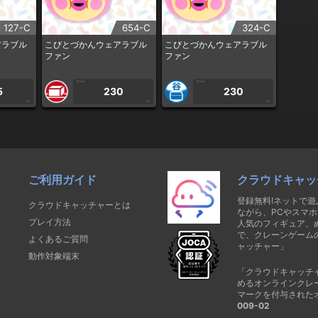
127-C
654-C
324-C
アラブル
こびとづかんウェアラブル
こびとづかんウェアラブル
ファン
ファン
1PLAY
1PLAY
5
230
230
CP
CP
CP
ご利用ガイド
クラウドキャッ
登録無料!ネットで
クラウドキャッチャーとは
ながら、PCやスマホ
プレイ方法
人気のフィギュア、
で、クレーンゲーム
よくあるご質問
ャッチャー」
動作対象端末
「クラウドキャッチ
めるオンラインクレ
マークを付与された
009-02