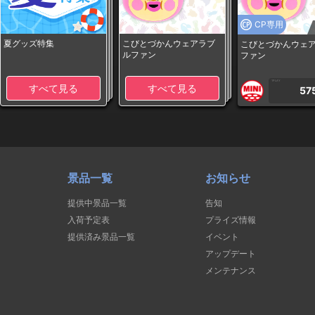
CP専用
夏グッズ特集
こびとづかんウェアラブ
こびとづかんウェ
ルファン
ファン
1PLAY
すべて見る
すべて見る
57
景品一覧
お知らせ
提供中景品一覧
告知
入荷予定表
プライズ情報
提供済み景品一覧
イベント
アップデート
メンテナンス