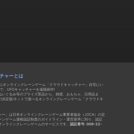
チャーとは
遊ぶオンラインクレーンゲーム「クラウドキャッチャー」自宅にい
で、UFOキャッチャーを遠隔操作!
ぬいぐるみ等のプライズ景品から、雑貨、おもちゃ、日用品ま
の決定版!ネットで遊べるオンラインクレーンゲーム「クラウドキ
ャー」は日本オンラインクレーンゲーム事業者協会（JOCA）の定
ーンゲーム適格認証制度のガイドライン・運営基準に則り、認証
オンラインクレーンゲームのサービスです。
認証番号: 009-22-