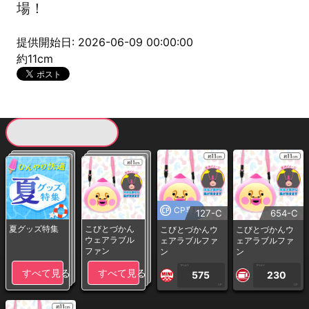
場！
提供開始日: 2026-06-09 00:00:00
約11cm
現在提供している景品一覧
CP専用
127-C
654-C
夏グッズ特集
こびとづかん
こびとづかんウ
こびとづかんウ
ウェアラブル
ェアラブルファ
ェアラブルファ
ファン
ン
ン
1PLAY
1PLAY
すべて見る
すべて見る
575
230
CP
CP