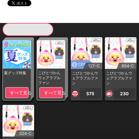
現在提供している景品一覧
CP専用
127-C
654-C
夏グッズ特集
こびとづかん
こびとづかんウ
こびとづかんウ
ウェアラブル
ェアラブルファ
ェアラブルファ
ファン
ン
ン
1PLAY
1PLAY
すべて見る
すべて見る
575
230
CP
CP
324-C