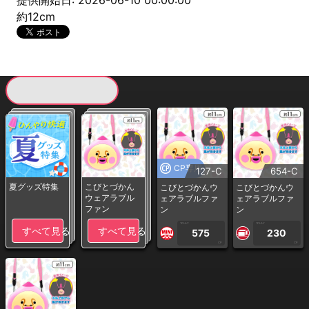
提供開始日: 2026-06-10 00:00:00
約12cm
現在提供している景品一覧
CP専用
127-C
654-C
夏グッズ特集
こびとづかん
こびとづかんウ
こびとづかんウ
ウェアラブル
ェアラブルファ
ェアラブルファ
ファン
ン
ン
1PLAY
1PLAY
すべて見る
すべて見る
575
230
CP
CP