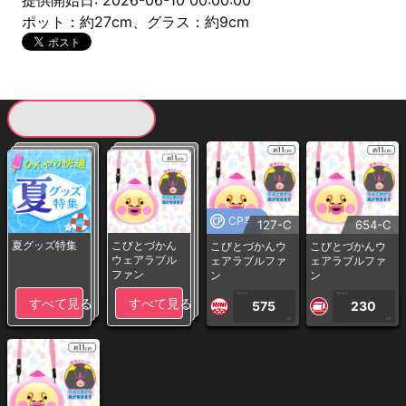
提供開始日: 2026-06-10 00:00:00
ポット：約27cm、グラス：約9cm
現在提供している景品一覧
CP専用
127-C
654-C
夏グッズ特集
こびとづかん
こびとづかんウ
こびとづかんウ
ウェアラブル
ェアラブルファ
ェアラブルファ
ファン
ン
ン
1PLAY
1PLAY
すべて見る
すべて見る
575
230
CP
CP