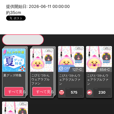
提供開始日: 2026-06-11 00:00:00
約35cm
現在提供している景品一覧
CP専用
127-C
654-C
夏グッズ特集
こびとづかん
こびとづかんウ
こびとづかんウ
ウェアラブル
ェアラブルファ
ェアラブルファ
ファン
ン
ン
1PLAY
1PLAY
すべて見る
すべて見る
575
230
CP
CP