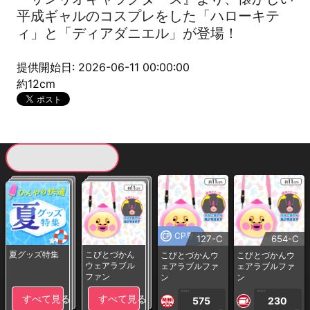
平成ギャルのコスプレをした「ハローキテ
ィ」と「ディアダニエル」が登場！
提供開始日: 2026-06-11 00:00:00
約12cm
現在提供している景品一覧
CP専用
127-C
654-C
夏グッズ特集
こびとづかん
こびとづかんウ
こびとづかんウ
ウェアラブル
ェアラブルファ
ェアラブルファ
ファン
ン
ン
1PLAY
1PLAY
すべて見る
すべて見る
575
230