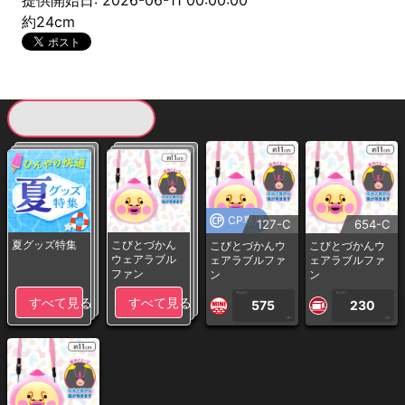
提供開始日: 2026-06-11 00:00:00
約24cm
現在提供している景品一覧
CP専用
127-C
654-C
夏グッズ特集
こびとづかん
こびとづかんウ
こびとづかんウ
ウェアラブル
ェアラブルファ
ェアラブルファ
ファン
ン
ン
1PLAY
1PLAY
すべて見る
すべて見る
575
230
CP
CP