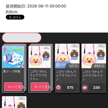
提供開始日: 2026-06-11 00:00:00
約8cm
現在提供している景品一覧
CP専用
127-C
654-C
夏グッズ特集
こびとづかん
こびとづかんウ
こびとづかんウ
ウェアラブル
ェアラブルファ
ェアラブルファ
ファン
ン
ン
1PLAY
1PLAY
すべて見る
すべて見る
575
230
CP
CP